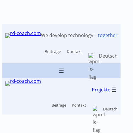
Schlagwort:
Zum
Inhalt
We develop technology –
together
Problemlösung
springen
Beiträge
Kontakt
Deutsch
Projekte
Beiträge
Kontakt
Deutsch