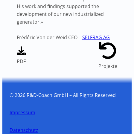
His work and findings supported the
development of our new industrialized
generator.»
Frédéric Von der Weid
CEO –
SELFRAG AG
PDF
Projekte
© 2026 R&D-Coach GmbH – All Rights Reserved
Impressum
Datenschutz