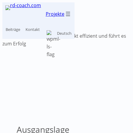
Zum
Inhalt
Projekte
springen
Beiträge
Kontakt
Deutsch
Innovativer
Hochspannungs­
impuls­generator
Ausgangslage