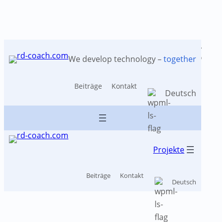
Schlagwort:
Marketing
Zum
Inhalt
We develop technology –
together
springen
Beiträge
Kontakt
Deutsch
Projekte
Beiträge
Kontakt
Deutsch